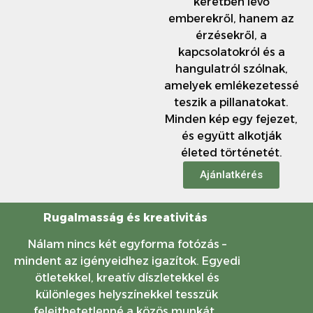
keretben lévő
emberekről, hanem az
érzésekről, a
kapcsolatokról és a
hangulatról szólnak,
amelyek emlékezetessé
teszik a pillanatokat.
Minden kép egy fejezet,
és együtt alkotják
életed történetét.
Ajánlatkérés
Rugalmasság és kreativitás
Nálam nincs két egyforma fotózás –
mindent az igényeidhez igazítok. Egyedi
ötletekkel, kreatív díszletekkel és
különleges helyszínekkel tesszük
felejthetetlenné a közös munkát.