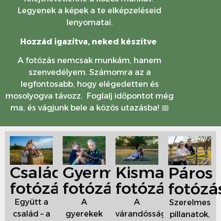
Legyenek a képek a te elképzeléseid
lenyomatai.
Hozzád igazítva, neked készítve
A fotózás nemcsak munkám, hanem
szenvedélyem. Számomra az a
legfontosabb, hogy elégedetten és
mosolyogva távozz. Foglalj időpontot még
ma, és vágjunk bele a közös utazásba! 📅
Családi
Gyermek
Kismama
Páros
fotózás
fotózás
fotózás
fotózá
Együtt a
A
A
Szerelmes
család – a
gyerekek
várandósság
pillanatok,