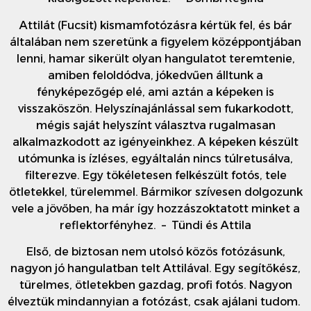
Attilát (Fucsit) kismamfotózásra kértük fel, és bár
általában nem szeretünk a figyelem középpontjában
lenni, hamar sikerült olyan hangulatot teremtenie,
amiben feloldódva, jókedvűen álltunk a
fényképezőgép elé, ami aztán a képeken is
visszaköszön. Helyszínajánlással sem fukarkodott,
mégis saját helyszínt választva rugalmasan
alkalmazkodott az igényeinkhez. A képeken készült
utómunka is ízléses, egyáltalán nincs túlretusálva,
filterezve. Egy tökéletesen felkészült fotós, tele
ötletekkel, türelemmel. Bármikor szívesen dolgozunk
vele a jövőben, ha már így hozzászoktatott minket a
reflektorfényhez. – Tündi és Attila
Első, de biztosan nem utolsó közös fotózásunk,
nagyon jó hangulatban telt Attilával. Egy segítőkész,
türelmes, ötletekben gazdag, profi fotós. Nagyon
élveztük mindannyian a fotózást, csak ajálani tudom.