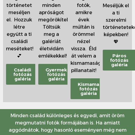
történetet
minden
fotók,
Meséljük el
meséljen
apróságot
amikre
a ti
el. Hozzuk
megörökítek.
évek
szerelmi
létre
Töltsük
múltán is
történetetek
együtt a ti
meg a
örömmel
képekben!
családi
galériát
nézel
💖
meséteket!
életvidám
vissza. Éld
Páros
💕
emlékekkel!
át velem a
fotózás
kismamaság
galéria
Családi
Gyermek
pillanatait!
fotózás
fotózás
galéria
galéria
Kismama
fotózás
galéria
Minden család különleges és egyedi, amit öröm
megmutatni fotók formájában is. Ha amiatt
aggódnátok, hogy hasonló eseményen még nem