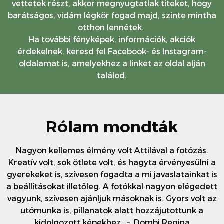
vettetek részt, akkor megnyugtatlak titeket, hogy
barátságos, vidám légkör fogad majd, szinte mintha
otthon lennétek.
Ha további fényképek, információk, akciók
érdekelnek, keresd fel Facebook- és Instagram-
oldalamat is, amelyekhez a linket az oldal alján
találod.
Rólam mondták
Nagyon kellemes élmény volt Attilával a fotózás.
Kreatív volt, sok ötlete volt, és hagyta érvényesülni a
gyerekeket is, szívesen fogadta a mi javaslatainkat is
a beállításokat illetőleg. A fotókkal nagyon elégedett
vagyunk, szívesen ajánljuk másoknak is. Gyors volt az
utómunka is, pillanatok alatt hozzájutottunk a
kidolgozott képekhez. – Dombi Regina