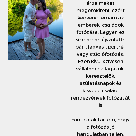
érzelmeket
megörökíteni, ezért
kedvenc témám az
emberek, családok
fotózása. Legyen ez
kismama-, újszülött-,
pár-, jegyes-, portré-
vagy stúdiófotózás.
Ezen kívül szívesen
vállalom ballagások,
keresztelők,
születésnapok és
kissebb családi
rendezvények fotózását
is
Fontosnak tartom, hogy
a fotózás jó
hangulatban teljen,