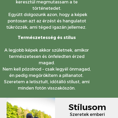
keresztül megmutassam a te
történetedet.
Együtt dolgozunk azon, hogy a képek
pontosan azt az érzést és hangulatot
tükrözzék, ami téged igazán jellemez.
Természetesség és stílus
A legjobb képek akkor születnek, amikor
természetesen és önfeledten érzed
magad.
Nem kell pózolnod – csak legyél önmagad,
én pedig megörökítem a pillanatot.
Szeretem a letisztult, időtálló stílust, ami
minden fotón visszaköszön.
Stílusom
Szeretek emberi