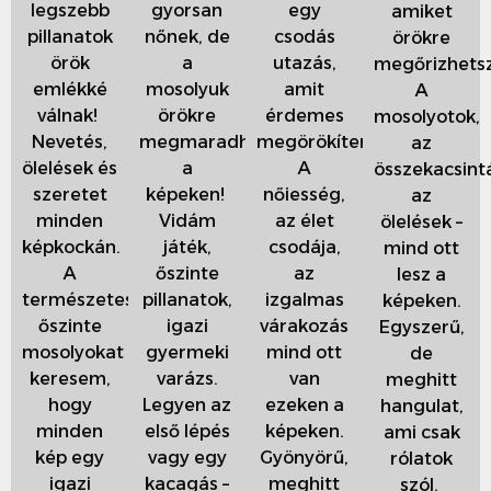
legszebb
gyorsan
egy
amiket
pillanatok
nőnek, de
csodás
örökre
örök
a
utazás,
megőrizhets
emlékké
mosolyuk
amit
A
válnak!
örökre
érdemes
mosolyotok,
Nevetés,
megmaradhat
megörökíteni.
az
ölelések és
a
A
összekacsint
szeretet
képeken!
nőiesség,
az
minden
Vidám
az élet
ölelések –
képkockán.
játék,
csodája,
mind ott
A
őszinte
az
lesz a
természetes,
pillanatok,
izgalmas
képeken.
őszinte
igazi
várakozás
Egyszerű,
mosolyokat
gyermeki
mind ott
de
keresem,
varázs.
van
meghitt
hogy
Legyen az
ezeken a
hangulat,
minden
első lépés
képeken.
ami csak
kép egy
vagy egy
Gyönyörű,
rólatok
igazi
kacagás –
meghitt
szól.